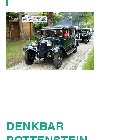
SCHULPROJEKT
E
die begeistern
DENKBAR
POTTENSTEIN