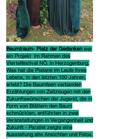
Baumtraum- Platz der Gedanken
war
ein Projekt im Rahmen des
Viertelfestival NÖ. in Herzogenburg.
Was hat die Platane im Laufe ihres
Lebens, in den letzten 100 Jahren,
erlebt? Die Baumfeen verbanden
Erzählungen von Zeitzeugen mit den
Zukunftswünschen der Jugend, die in
Form von Blättern den Baum
schmückten, entführten in zwei
Veranstaltungen in Vergangenheit und
Zukunft - Parallel zeigte eine
Ausstellung alte Ansichten und Fotos.