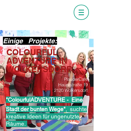
Einige Projekte:
COLOURFUL
ADVENTURE IN
WOLKERSDORF
PlauderCafe
Hauptstraße 19
2120 Wolkersdorf
"ColourfulADVENTURE -  Eine
Stadt der bunten Wege"
, suchte
kreative Ideen für ungenutzte
Räume.